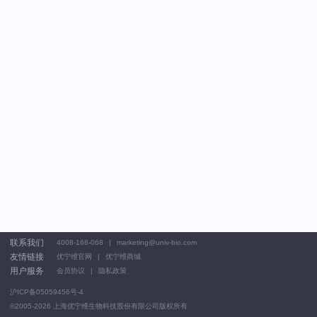
联系我们
4008-168-068
marketing@univ-bio.com
友情链接
优宁维官网
优宁维商城
用户服务
会员协议
隐私政策
沪ICP备05059456号-4
©2005-2026
上海优宁维生物科技股份有限公司版权所有