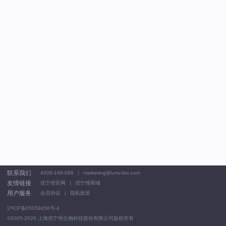
联系我们
4008-168-068
marketing@univ-bio.com
友情链接
优宁维官网
优宁维商城
用户服务
会员协议
隐私政策
沪ICP备05059456号-4
©2005-2026
上海优宁维生物科技股份有限公司版权所有