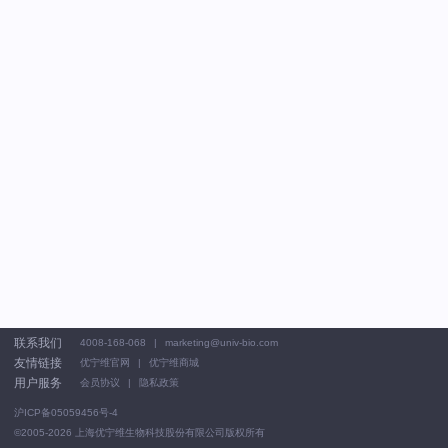
联系我们
4008-168-068
marketing@univ-bio.com
友情链接
优宁维官网
优宁维商城
用户服务
会员协议
隐私政策
沪ICP备05059456号-4
©2005-2026
上海优宁维生物科技股份有限公司版权所有