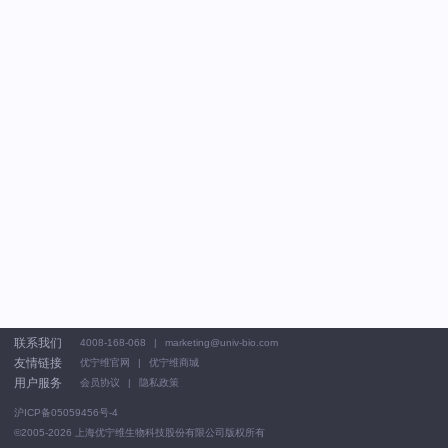
联系我们
4008-168-068
marketing@univ-bio.com
友情链接
优宁维官网
优宁维商城
用户服务
会员协议
隐私政策
沪ICP备05059456号-4
©2005-2026
上海优宁维生物科技股份有限公司版权所有