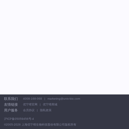
联系我们
4008-168-068
marketing@univ-bio.com
友情链接
优宁维官网
优宁维商城
用户服务
会员协议
隐私政策
沪ICP备05059456号-4
©2005-2026
上海优宁维生物科技股份有限公司版权所有