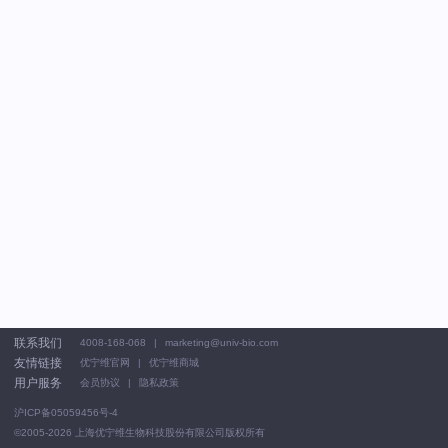
联系我们
4008-168-068
marketing@univ-bio.com
友情链接
优宁维官网
优宁维商城
用户服务
会员协议
隐私政策
沪ICP备05059456号-4
©2005-2026
上海优宁维生物科技股份有限公司版权所有