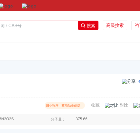
搜索
高级搜索
咨
收藏
对比
用小程序，查商品更便捷
3N2O2S
375.66
分子量：