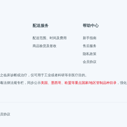
配送服务
帮助中心
配送范围、时间及费用
新手指南
商品验货及签收
售后服务
隐私政策
会员协议
之临床诊断或治疗，仅可用于工业或者科研等非医疗目的。
毒法律法规专栏，同步公示
美国、墨西哥、欧盟等重点国家/地区管制品种目录
，强化
员协议
56号-3
沪公网安备31011502020048号
危险品化学品经营许可证(