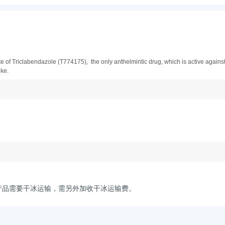
e of Triclabendazole (T774175),  the only anthelmintic drug, which is active against
uke.
产品需要干冰运输，需另外加收干冰运输费。