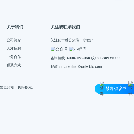
关于我们
关注或联系我们
公司简介
关注优宁维公众号、小程序
人才招聘
业务合作
咨询热线:
4008-168-068
或
021-38939000
联系方式
邮箱：marketing@univ-bio.com
禁毒合规与风险提示。
禁毒倡议书
不带存储)
许可证编号：沪(杨)应急管危经许[2022]202944(QY)