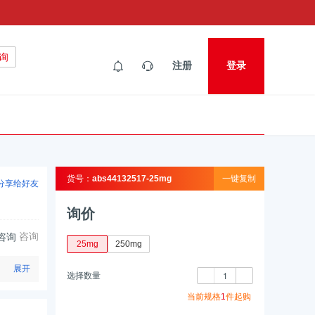
询
注册
登录
货号：
一键复制
abs44132517-25mg
分享给好友
询价
咨询
25mg
250mg
展开
选择数量
当前规格
1
件起购